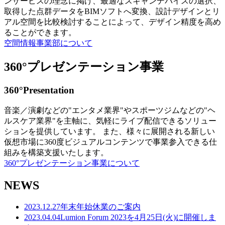
ンサービスの理念に掲げ、最適なスキャンデバイスの選択、
取得した点群データをBIMソフトへ変換、設計デザインとリ
アル空間を比較検討することによって、デザイン精度を高め
ることができます。
空間情報事業部について
360°プレゼンテーション事業
360°Presentation
音楽／演劇などの"エンタメ業界"やスポーツジムなどの"ヘ
ルスケア業界"を主軸に、気軽にライブ配信できるソリュー
ションを提供しています。 また、様々に展開される新しい
仮想市場に360度ビジュアルコンテンツで事業参入できる仕
組みを構築支援いたします。
360°プレゼンテーション事業について
NEWS
2023.12.27
年末年始休業のご案内
2023.04.04
Lumion Forum 2023を4月25日(火)に開催しま