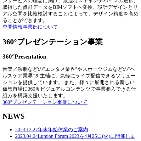
ンサービスの理念に掲げ、最適なスキャンデバイスの選択、
取得した点群データをBIMソフトへ変換、設計デザインとリ
アル空間を比較検討することによって、デザイン精度を高め
ることができます。
空間情報事業部について
360°プレゼンテーション事業
360°Presentation
音楽／演劇などの"エンタメ業界"やスポーツジムなどの"ヘ
ルスケア業界"を主軸に、気軽にライブ配信できるソリュー
ションを提供しています。 また、様々に展開される新しい
仮想市場に360度ビジュアルコンテンツで事業参入できる仕
組みを構築支援いたします。
360°プレゼンテーション事業について
NEWS
2023.12.27
年末年始休業のご案内
2023.04.04
Lumion Forum 2023を4月25日(火)に開催しま