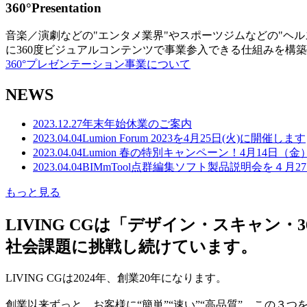
360°Presentation
音楽／演劇などの"エンタメ業界"やスポーツジムなどの"ヘ
に360度ビジュアルコンテンツで事業参入できる仕組みを構
360°プレゼンテーション事業について
NEWS
2023.12.27
年末年始休業のご案内
2023.04.04
Lumion Forum 2023を4月25日(火)に開催します
2023.04.04
Lumion 春の特別キャンペーン！4月14日（
2023.04.04
BIMmTool点群編集ソフト製品説明会を４月2
もっと見る
LIVING CGは「デザイン・スキャ
社会課題に挑戦し続けています。
LIVING CGは2024年、創業20年になります。
創業以来ずっと、お客様に“簡単”“速い”“高品質” この３