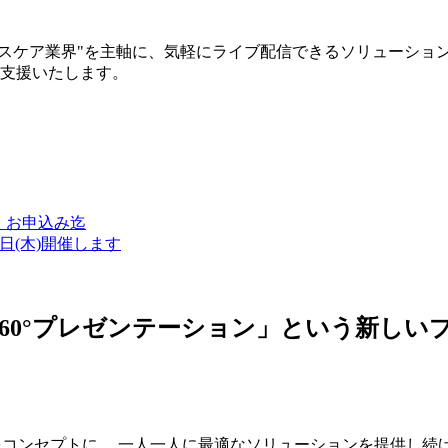
ルスケア業界"を主軸に、気軽にライブ配信できるソリューショ
築支援いたします。
金）お申込み迄
7日(木)開催します
ン・360°プレゼンテーション」という新
つをコンセプトに、 一人一人に最適なソリューションを提供し続