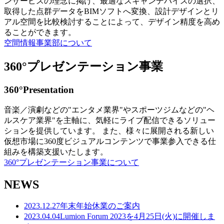
ンサービスの理念に掲げ、最適なスキャンデバイスの選択、
取得した点群データをBIMソフトへ変換、設計デザインとリ
アル空間を比較検討することによって、デザイン精度を高め
ることができます。
空間情報事業部について
360°プレゼンテーション事業
360°Presentation
音楽／演劇などの"エンタメ業界"やスポーツジムなどの"ヘ
ルスケア業界"を主軸に、気軽にライブ配信できるソリュー
ションを提供しています。 また、様々に展開される新しい
仮想市場に360度ビジュアルコンテンツで事業参入できる仕
組みを構築支援いたします。
360°プレゼンテーション事業について
NEWS
2023.12.27
年末年始休業のご案内
2023.04.04
Lumion Forum 2023を4月25日(火)に開催しま