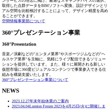
ンサービスの理念に掲げ、最適なスキャンデバイスの選択、
取得した点群データをBIMソフトへ変換、設計デザインとリ
アル空間を比較検討することによって、デザイン精度を高め
ることができます。
空間情報事業部について
360°プレゼンテーション事業
360°Presentation
音楽／演劇などの"エンタメ業界"やスポーツジムなどの"ヘ
ルスケア業界"を主軸に、気軽にライブ配信できるソリュー
ションを提供しています。 また、様々に展開される新しい
仮想市場に360度ビジュアルコンテンツで事業参入できる仕
組みを構築支援いたします。
360°プレゼンテーション事業について
NEWS
2023.12.27
年末年始休業のご案内
2023.04.04
Lumion Forum 2023を4月25日(火)に開催しま