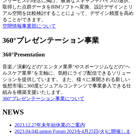
ンサービスの理念に掲げ、最適なスキャンデバイスの選択、
取得した点群データをBIMソフトへ変換、設計デザインとリ
アル空間を比較検討することによって、デザイン精度を高め
ることができます。
空間情報事業部について
360°プレゼンテーション事業
360°Presentation
音楽／演劇などの"エンタメ業界"やスポーツジムなどの"ヘ
ルスケア業界"を主軸に、気軽にライブ配信できるソリュー
ションを提供しています。 また、様々に展開される新しい
仮想市場に360度ビジュアルコンテンツで事業参入できる仕
組みを構築支援いたします。
360°プレゼンテーション事業について
NEWS
2023.12.27
年末年始休業のご案内
2023.04.04
Lumion Forum 2023を4月25日(火)に開催しま