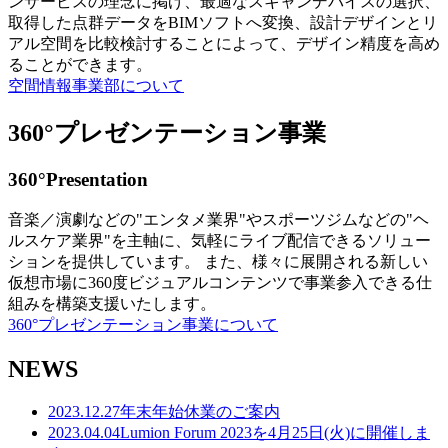
ンサービスの理念に掲げ、最適なスキャンデバイスの選択、
取得した点群データをBIMソフトへ変換、設計デザインとリ
アル空間を比較検討することによって、デザイン精度を高め
ることができます。
空間情報事業部について
360°プレゼンテーション事業
360°Presentation
音楽／演劇などの"エンタメ業界"やスポーツジムなどの"ヘ
ルスケア業界"を主軸に、気軽にライブ配信できるソリュー
ションを提供しています。 また、様々に展開される新しい
仮想市場に360度ビジュアルコンテンツで事業参入できる仕
組みを構築支援いたします。
360°プレゼンテーション事業について
NEWS
2023.12.27
年末年始休業のご案内
2023.04.04
Lumion Forum 2023を4月25日(火)に開催しま