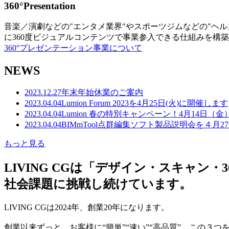
360°Presentation
音楽／演劇などの"エンタメ業界"やスポーツジムなどの"ヘ
に360度ビジュアルコンテンツで事業参入できる仕組みを構
360°プレゼンテーション事業について
NEWS
2023.12.27
年末年始休業のご案内
2023.04.04
Lumion Forum 2023を4月25日(火)に開催します
2023.04.04
Lumion 春の特別キャンペーン！4月14日（
2023.04.04
BIMmTool点群編集ソフト製品説明会を４月2
もっと見る
LIVING CGは「デザイン・スキャ
社会課題に挑戦し続けています。
LIVING CGは2024年、創業20年になります。
創業以来ずっと、お客様に“簡単”“速い”“高品質” この３