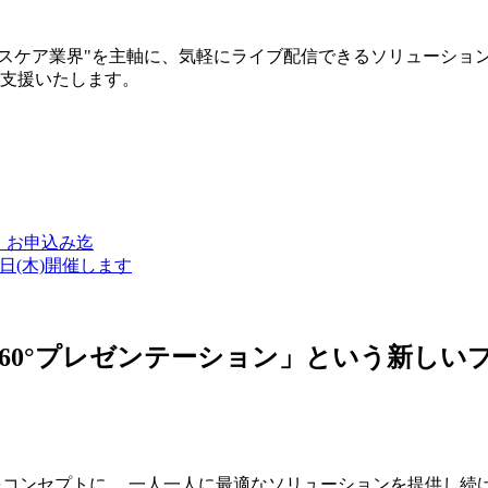
ルスケア業界"を主軸に、気軽にライブ配信できるソリューショ
築支援いたします。
金）お申込み迄
7日(木)開催します
ン・360°プレゼンテーション」という新
つをコンセプトに、 一人一人に最適なソリューションを提供し続