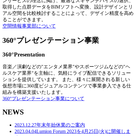
ンサービスの理念に掲げ、最適なスキャンデバイスの選択、
取得した点群データをBIMソフトへ変換、設計デザインとリ
アル空間を比較検討することによって、デザイン精度を高め
ることができます。
空間情報事業部について
360°プレゼンテーション事業
360°Presentation
音楽／演劇などの"エンタメ業界"やスポーツジムなどの"ヘ
ルスケア業界"を主軸に、気軽にライブ配信できるソリュー
ションを提供しています。 また、様々に展開される新しい
仮想市場に360度ビジュアルコンテンツで事業参入できる仕
組みを構築支援いたします。
360°プレゼンテーション事業について
NEWS
2023.12.27
年末年始休業のご案内
2023.04.04
Lumion Forum 2023を4月25日(火)に開催しま