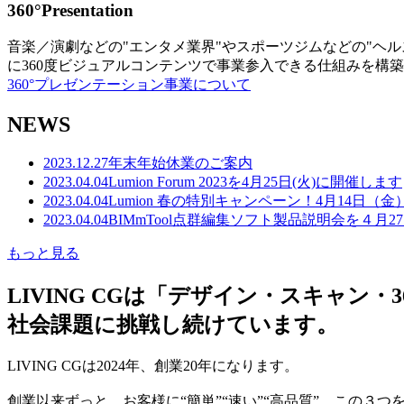
360°Presentation
音楽／演劇などの"エンタメ業界"やスポーツジムなどの"ヘ
に360度ビジュアルコンテンツで事業参入できる仕組みを構
360°プレゼンテーション事業について
NEWS
2023.12.27
年末年始休業のご案内
2023.04.04
Lumion Forum 2023を4月25日(火)に開催します
2023.04.04
Lumion 春の特別キャンペーン！4月14日（
2023.04.04
BIMmTool点群編集ソフト製品説明会を４月2
もっと見る
LIVING CGは「デザイン・スキャ
社会課題に挑戦し続けています。
LIVING CGは2024年、創業20年になります。
創業以来ずっと、お客様に“簡単”“速い”“高品質” この３