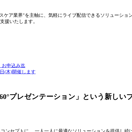
ルスケア業界"を主軸に、気軽にライブ配信できるソリューショ
築支援いたします。
金）お申込み迄
7日(木)開催します
ン・360°プレゼンテーション」という新
つをコンセプトに、 一人一人に最適なソリューションを提供し続