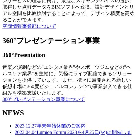
ンサービスの理念に掲げ、最適なスキャンデバイスの選択、
取得した点群データをBIMソフトへ変換、設計デザインとリ
アル空間を比較検討することによって、デザイン精度を高め
ることができます。
空間情報事業部について
360°プレゼンテーション事業
360°Presentation
音楽／演劇などの"エンタメ業界"やスポーツジムなどの"ヘ
ルスケア業界"を主軸に、気軽にライブ配信できるソリュー
ションを提供しています。 また、様々に展開される新しい
仮想市場に360度ビジュアルコンテンツで事業参入できる仕
組みを構築支援いたします。
360°プレゼンテーション事業について
NEWS
2023.12.27
年末年始休業のご案内
2023.04.04
Lumion Forum 2023を4月25日(火)に開催しま