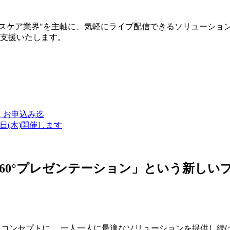
ルスケア業界"を主軸に、気軽にライブ配信できるソリューショ
築支援いたします。
金）お申込み迄
7日(木)開催します
ン・360°プレゼンテーション」という新
つをコンセプトに、 一人一人に最適なソリューションを提供し続