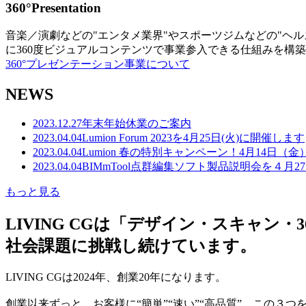
360°Presentation
音楽／演劇などの"エンタメ業界"やスポーツジムなどの"ヘ
に360度ビジュアルコンテンツで事業参入できる仕組みを構
360°プレゼンテーション事業について
NEWS
2023.12.27
年末年始休業のご案内
2023.04.04
Lumion Forum 2023を4月25日(火)に開催します
2023.04.04
Lumion 春の特別キャンペーン！4月14日（
2023.04.04
BIMmTool点群編集ソフト製品説明会を４月2
もっと見る
LIVING CGは「デザイン・スキャ
社会課題に挑戦し続けています。
LIVING CGは2024年、創業20年になります。
創業以来ずっと、お客様に“簡単”“速い”“高品質” この３