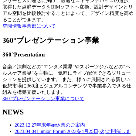
ンサービスの理念に掲げ、最適なスキャンデバイスの選択、
取得した点群データをBIMソフトへ変換、設計デザインとリ
アル空間を比較検討することによって、デザイン精度を高め
ることができます。
空間情報事業部について
360°プレゼンテーション事業
360°Presentation
音楽／演劇などの"エンタメ業界"やスポーツジムなどの"ヘ
ルスケア業界"を主軸に、気軽にライブ配信できるソリュー
ションを提供しています。 また、様々に展開される新しい
仮想市場に360度ビジュアルコンテンツで事業参入できる仕
組みを構築支援いたします。
360°プレゼンテーション事業について
NEWS
2023.12.27
年末年始休業のご案内
2023.04.04
Lumion Forum 2023を4月25日(火)に開催しま