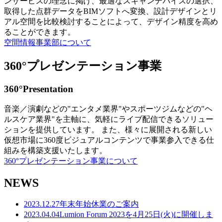
ンサービスの理念に掲げ、最適なスキャンデバイスの選択、
取得した点群データをBIMソフトへ変換、設計デザインとリ
アル空間を比較検討することによって、デザイン精度を高め
ることができます。
空間情報事業部について
360°プレゼンテーション事業
360°Presentation
音楽／演劇などの"エンタメ業界"やスポーツジムなどの"ヘ
ルスケア業界"を主軸に、気軽にライブ配信できるソリュー
ションを提供しています。 また、様々に展開される新しい
仮想市場に360度ビジュアルコンテンツで事業参入できる仕
組みを構築支援いたします。
360°プレゼンテーション事業について
NEWS
2023.12.27
年末年始休業のご案内
2023.04.04
Lumion Forum 2023を4月25日(火)に開催しま