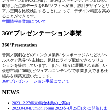
ンサービスの理念に掲げ、最適なスキャンデバイスの選択、
取得した点群データをBIMソフトへ変換、設計デザインとリ
アル空間を比較検討することによって、デザイン精度を高め
ることができます。
空間情報事業部について
360°プレゼンテーション事業
360°Presentation
音楽／演劇などの"エンタメ業界"やスポーツジムなどの"ヘ
ルスケア業界"を主軸に、気軽にライブ配信できるソリュー
ションを提供しています。 また、様々に展開される新しい
仮想市場に360度ビジュアルコンテンツで事業参入できる仕
組みを構築支援いたします。
360°プレゼンテーション事業について
NEWS
2023.12.27
年末年始休業のご案内
2023.04.04
Lumion Forum 2023を4月25日(火)に開催しま