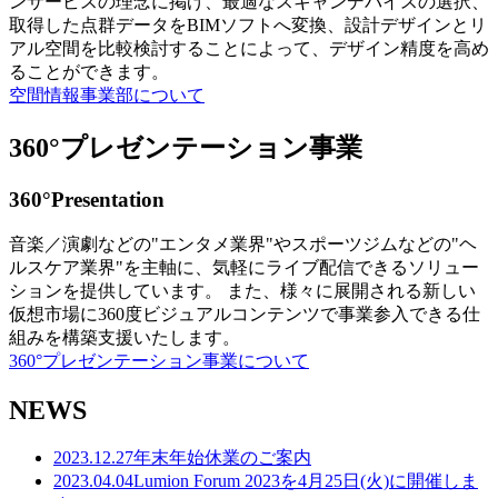
ンサービスの理念に掲げ、最適なスキャンデバイスの選択、
取得した点群データをBIMソフトへ変換、設計デザインとリ
アル空間を比較検討することによって、デザイン精度を高め
ることができます。
空間情報事業部について
360°プレゼンテーション事業
360°Presentation
音楽／演劇などの"エンタメ業界"やスポーツジムなどの"ヘ
ルスケア業界"を主軸に、気軽にライブ配信できるソリュー
ションを提供しています。 また、様々に展開される新しい
仮想市場に360度ビジュアルコンテンツで事業参入できる仕
組みを構築支援いたします。
360°プレゼンテーション事業について
NEWS
2023.12.27
年末年始休業のご案内
2023.04.04
Lumion Forum 2023を4月25日(火)に開催しま