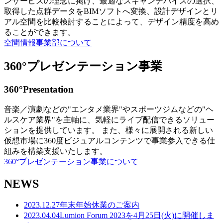
ンサービスの理念に掲げ、最適なスキャンデバイスの選択、
取得した点群データをBIMソフトへ変換、設計デザインとリ
アル空間を比較検討することによって、デザイン精度を高め
ることができます。
空間情報事業部について
360°プレゼンテーション事業
360°Presentation
音楽／演劇などの"エンタメ業界"やスポーツジムなどの"ヘ
ルスケア業界"を主軸に、気軽にライブ配信できるソリュー
ションを提供しています。 また、様々に展開される新しい
仮想市場に360度ビジュアルコンテンツで事業参入できる仕
組みを構築支援いたします。
360°プレゼンテーション事業について
NEWS
2023.12.27
年末年始休業のご案内
2023.04.04
Lumion Forum 2023を4月25日(火)に開催しま