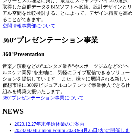
ンサービスの理念に掲げ、最適なスキャンデバイスの選択、
取得した点群データをBIMソフトへ変換、設計デザインとリ
アル空間を比較検討することによって、デザイン精度を高め
ることができます。
空間情報事業部について
360°プレゼンテーション事業
360°Presentation
音楽／演劇などの"エンタメ業界"やスポーツジムなどの"ヘ
ルスケア業界"を主軸に、気軽にライブ配信できるソリュー
ションを提供しています。 また、様々に展開される新しい
仮想市場に360度ビジュアルコンテンツで事業参入できる仕
組みを構築支援いたします。
360°プレゼンテーション事業について
NEWS
2023.12.27
年末年始休業のご案内
2023.04.04
Lumion Forum 2023を4月25日(火)に開催しま