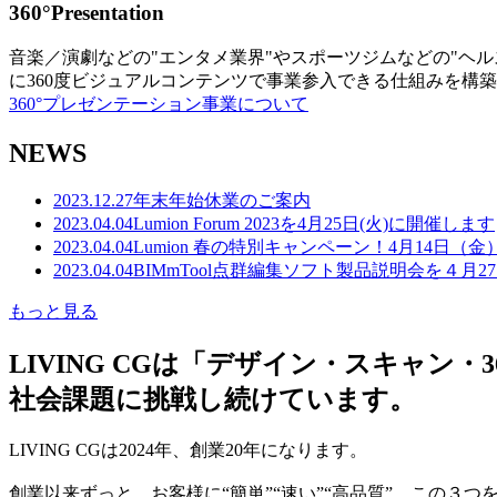
360°Presentation
音楽／演劇などの"エンタメ業界"やスポーツジムなどの"ヘ
に360度ビジュアルコンテンツで事業参入できる仕組みを構
360°プレゼンテーション事業について
NEWS
2023.12.27
年末年始休業のご案内
2023.04.04
Lumion Forum 2023を4月25日(火)に開催します
2023.04.04
Lumion 春の特別キャンペーン！4月14日（
2023.04.04
BIMmTool点群編集ソフト製品説明会を４月2
もっと見る
LIVING CGは「デザイン・スキャ
社会課題に挑戦し続けています。
LIVING CGは2024年、創業20年になります。
創業以来ずっと、お客様に“簡単”“速い”“高品質” この３