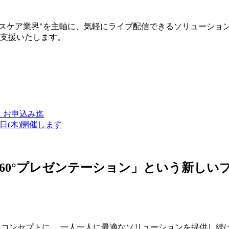
ルスケア業界"を主軸に、気軽にライブ配信できるソリューショ
築支援いたします。
金）お申込み迄
7日(木)開催します
ン・360°プレゼンテーション」という新
つをコンセプトに、 一人一人に最適なソリューションを提供し続