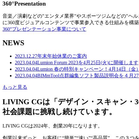
360°Presentation
音楽／演劇などの"エンタメ業界"やスポーツジムなどの"ヘ
に360度ビジュアルコンテンツで事業参入できる仕組みを構
360°プレゼンテーション事業について
NEWS
2023.12.27
年末年始休業のご案内
2023.04.04
Lumion Forum 2023を4月25日(火)に開催します
2023.04.04
Lumion 春の特別キャンペーン！4月14日（
2023.04.04
BIMmTool点群編集ソフト製品説明会を４月2
もっと見る
LIVING CGは「デザイン・スキャ
社会課題に挑戦し続けています。
LIVING CGは2024年、創業20年になります。
創業以来ずっと、お客様に“簡単”“速い”“高品質” この３