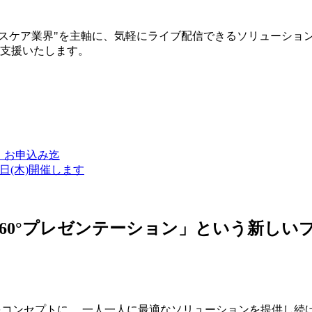
ルスケア業界"を主軸に、気軽にライブ配信できるソリューショ
築支援いたします。
金）お申込み迄
7日(木)開催します
ン・360°プレゼンテーション」という新
つをコンセプトに、 一人一人に最適なソリューションを提供し続