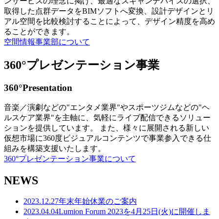
ンサービスの理念に掲げ、最適なスキャンデバイスの選択、
取得した点群データをBIMソフトへ変換、設計デザインとリ
アル空間を比較検討することによって、デザイン精度を高め
ることができます。
空間情報事業部について
360°プレゼンテーション事業
360°Presentation
音楽／演劇などの"エンタメ業界"やスポーツジムなどの"ヘ
ルスケア業界"を主軸に、気軽にライブ配信できるソリュー
ションを提供しています。 また、様々に展開される新しい
仮想市場に360度ビジュアルコンテンツで事業参入できる仕
組みを構築支援いたします。
360°プレゼンテーション事業について
NEWS
2023.12.27
年末年始休業のご案内
2023.04.04
Lumion Forum 2023を4月25日(火)に開催しま