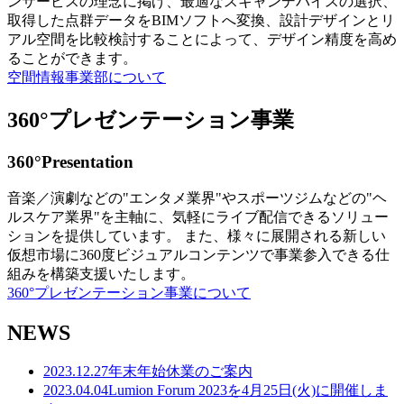
ンサービスの理念に掲げ、最適なスキャンデバイスの選択、
取得した点群データをBIMソフトへ変換、設計デザインとリ
アル空間を比較検討することによって、デザイン精度を高め
ることができます。
空間情報事業部について
360°プレゼンテーション事業
360°Presentation
音楽／演劇などの"エンタメ業界"やスポーツジムなどの"ヘ
ルスケア業界"を主軸に、気軽にライブ配信できるソリュー
ションを提供しています。 また、様々に展開される新しい
仮想市場に360度ビジュアルコンテンツで事業参入できる仕
組みを構築支援いたします。
360°プレゼンテーション事業について
NEWS
2023.12.27
年末年始休業のご案内
2023.04.04
Lumion Forum 2023を4月25日(火)に開催しま