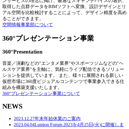
ンサービスの理念に掲げ、最適なスキャンデバイスの選択、
取得した点群データをBIMソフトへ変換、設計デザインとリ
アル空間を比較検討することによって、デザイン精度を高め
ることができます。
空間情報事業部について
360°プレゼンテーション事業
360°Presentation
音楽／演劇などの"エンタメ業界"やスポーツジムなどの"ヘ
ルスケア業界"を主軸に、気軽にライブ配信できるソリュー
ションを提供しています。 また、様々に展開される新しい
仮想市場に360度ビジュアルコンテンツで事業参入できる仕
組みを構築支援いたします。
360°プレゼンテーション事業について
NEWS
2023.12.27
年末年始休業のご案内
2023.04.04
Lumion Forum 2023を4月25日(火)に開催しま