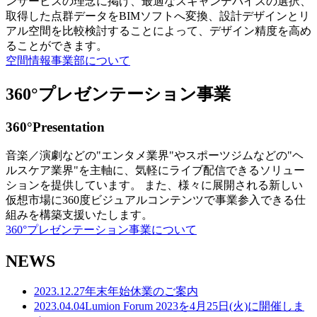
ンサービスの理念に掲げ、最適なスキャンデバイスの選択、
取得した点群データをBIMソフトへ変換、設計デザインとリ
アル空間を比較検討することによって、デザイン精度を高め
ることができます。
空間情報事業部について
360°プレゼンテーション事業
360°Presentation
音楽／演劇などの"エンタメ業界"やスポーツジムなどの"ヘ
ルスケア業界"を主軸に、気軽にライブ配信できるソリュー
ションを提供しています。 また、様々に展開される新しい
仮想市場に360度ビジュアルコンテンツで事業参入できる仕
組みを構築支援いたします。
360°プレゼンテーション事業について
NEWS
2023.12.27
年末年始休業のご案内
2023.04.04
Lumion Forum 2023を4月25日(火)に開催しま