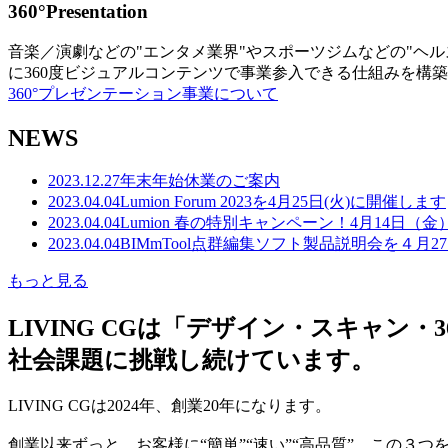
360°Presentation
音楽／演劇などの"エンタメ業界"やスポーツジムなどの"ヘ
に360度ビジュアルコンテンツで事業参入できる仕組みを構
360°プレゼンテーション事業について
NEWS
2023.12.27
年末年始休業のご案内
2023.04.04
Lumion Forum 2023を4月25日(火)に開催します
2023.04.04
Lumion 春の特別キャンペーン！4月14日（
2023.04.04
BIMmTool点群編集ソフト製品説明会を４月2
もっと見る
LIVING CGは「デザイン・スキャ
社会課題に挑戦し続けています。
LIVING CGは2024年、創業20年になります。
創業以来ずっと、お客様に“簡単”“速い”“高品質” この３