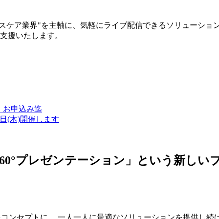
ルスケア業界"を主軸に、気軽にライブ配信できるソリューショ
築支援いたします。
金）お申込み迄
7日(木)開催します
ン・360°プレゼンテーション」という新
つをコンセプトに、 一人一人に最適なソリューションを提供し続