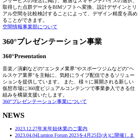
ンサービスの理念に掲げ、最適なスキャンデバイスの選択、
取得した点群データをBIMソフトへ変換、設計デザインとリ
アル空間を比較検討することによって、デザイン精度を高め
ることができます。
空間情報事業部について
360°プレゼンテーション事業
360°Presentation
音楽／演劇などの"エンタメ業界"やスポーツジムなどの"ヘ
ルスケア業界"を主軸に、気軽にライブ配信できるソリュー
ションを提供しています。 また、様々に展開される新しい
仮想市場に360度ビジュアルコンテンツで事業参入できる仕
組みを構築支援いたします。
360°プレゼンテーション事業について
NEWS
2023.12.27
年末年始休業のご案内
2023.04.04
Lumion Forum 2023を4月25日(火)に開催しま