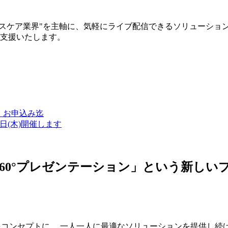
ルスケア業界"を主軸に、気軽にライブ配信できるソリューショ
築支援いたします。
金）お申込み迄
7日(木)開催します
ン・360°プレゼンテーション」という新
つをコンセプトに、 一人一人に最適なソリューションを提供し続