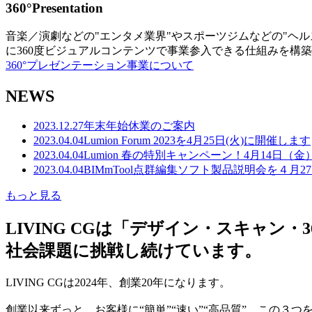
360°Presentation
音楽／演劇などの"エンタメ業界"やスポーツジムなどの"ヘ
に360度ビジュアルコンテンツで事業参入できる仕組みを構
360°プレゼンテーション事業について
NEWS
2023.12.27
年末年始休業のご案内
2023.04.04
Lumion Forum 2023を4月25日(火)に開催します
2023.04.04
Lumion 春の特別キャンペーン！4月14日（
2023.04.04
BIMmTool点群編集ソフト製品説明会を４月2
もっと見る
LIVING CGは「デザイン・スキャ
社会課題に挑戦し続けています。
LIVING CGは2024年、創業20年になります。
創業以来ずっと、お客様に“簡単”“速い”“高品質” この３