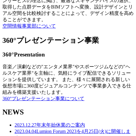
ンサービスの理念に掲げ、最適なスキャンデバイスの選択、
取得した点群データをBIMソフトへ変換、設計デザインとリ
アル空間を比較検討することによって、デザイン精度を高め
ることができます。
空間情報事業部について
360°プレゼンテーション事業
360°Presentation
音楽／演劇などの"エンタメ業界"やスポーツジムなどの"ヘ
ルスケア業界"を主軸に、気軽にライブ配信できるソリュー
ションを提供しています。 また、様々に展開される新しい
仮想市場に360度ビジュアルコンテンツで事業参入できる仕
組みを構築支援いたします。
360°プレゼンテーション事業について
NEWS
2023.12.27
年末年始休業のご案内
2023.04.04
Lumion Forum 2023を4月25日(火)に開催しま