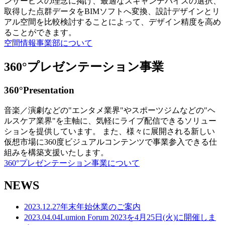
ンサービスの理念に掲げ、最適なスキャンデバイスの選択、
取得した点群データをBIMソフトへ変換、設計デザインとリ
アル空間を比較検討することによって、デザイン精度を高め
ることができます。
空間情報事業部について
360°プレゼンテーション事業
360°Presentation
音楽／演劇などの"エンタメ業界"やスポーツジムなどの"ヘ
ルスケア業界"を主軸に、気軽にライブ配信できるソリュー
ションを提供しています。 また、様々に展開される新しい
仮想市場に360度ビジュアルコンテンツで事業参入できる仕
組みを構築支援いたします。
360°プレゼンテーション事業について
NEWS
2023.12.27
年末年始休業のご案内
2023.04.04
Lumion Forum 2023を4月25日(火)に開催しま