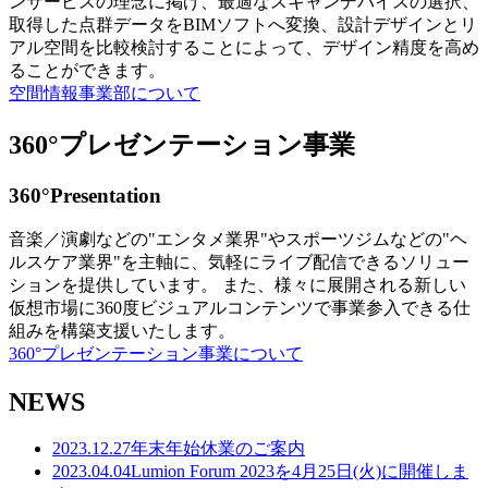
ンサービスの理念に掲げ、最適なスキャンデバイスの選択、
取得した点群データをBIMソフトへ変換、設計デザインとリ
アル空間を比較検討することによって、デザイン精度を高め
ることができます。
空間情報事業部について
360°プレゼンテーション事業
360°Presentation
音楽／演劇などの"エンタメ業界"やスポーツジムなどの"ヘ
ルスケア業界"を主軸に、気軽にライブ配信できるソリュー
ションを提供しています。 また、様々に展開される新しい
仮想市場に360度ビジュアルコンテンツで事業参入できる仕
組みを構築支援いたします。
360°プレゼンテーション事業について
NEWS
2023.12.27
年末年始休業のご案内
2023.04.04
Lumion Forum 2023を4月25日(火)に開催しま