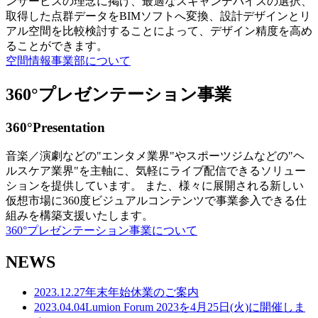
ンサービスの理念に掲げ、最適なスキャンデバイスの選択、
取得した点群データをBIMソフトへ変換、設計デザインとリ
アル空間を比較検討することによって、デザイン精度を高め
ることができます。
空間情報事業部について
360°プレゼンテーション事業
360°Presentation
音楽／演劇などの"エンタメ業界"やスポーツジムなどの"ヘ
ルスケア業界"を主軸に、気軽にライブ配信できるソリュー
ションを提供しています。 また、様々に展開される新しい
仮想市場に360度ビジュアルコンテンツで事業参入できる仕
組みを構築支援いたします。
360°プレゼンテーション事業について
NEWS
2023.12.27
年末年始休業のご案内
2023.04.04
Lumion Forum 2023を4月25日(火)に開催しま