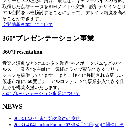
ンサービスの理念に掲げ、最適なスキャンデバイスの選択、
取得した点群データをBIMソフトへ変換、設計デザインとリ
アル空間を比較検討することによって、デザイン精度を高め
ることができます。
空間情報事業部について
360°プレゼンテーション事業
360°Presentation
音楽／演劇などの"エンタメ業界"やスポーツジムなどの"ヘ
ルスケア業界"を主軸に、気軽にライブ配信できるソリュー
ションを提供しています。 また、様々に展開される新しい
仮想市場に360度ビジュアルコンテンツで事業参入できる仕
組みを構築支援いたします。
360°プレゼンテーション事業について
NEWS
2023.12.27
年末年始休業のご案内
2023.04.04
Lumion Forum 2023を4月25日(火)に開催しま