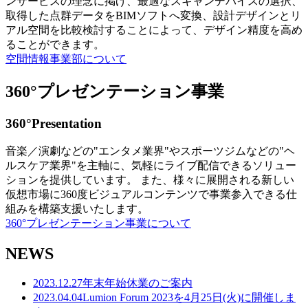
ンサービスの理念に掲げ、最適なスキャンデバイスの選択、
取得した点群データをBIMソフトへ変換、設計デザインとリ
アル空間を比較検討することによって、デザイン精度を高め
ることができます。
空間情報事業部について
360°プレゼンテーション事業
360°Presentation
音楽／演劇などの"エンタメ業界"やスポーツジムなどの"ヘ
ルスケア業界"を主軸に、気軽にライブ配信できるソリュー
ションを提供しています。 また、様々に展開される新しい
仮想市場に360度ビジュアルコンテンツで事業参入できる仕
組みを構築支援いたします。
360°プレゼンテーション事業について
NEWS
2023.12.27
年末年始休業のご案内
2023.04.04
Lumion Forum 2023を4月25日(火)に開催しま