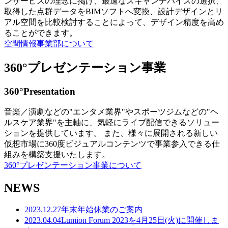
ンサービスの理念に掲げ、最適なスキャンデバイスの選択、
取得した点群データをBIMソフトへ変換、設計デザインとリ
アル空間を比較検討することによって、デザイン精度を高め
ることができます。
空間情報事業部について
360°プレゼンテーション事業
360°Presentation
音楽／演劇などの"エンタメ業界"やスポーツジムなどの"ヘ
ルスケア業界"を主軸に、気軽にライブ配信できるソリュー
ションを提供しています。 また、様々に展開される新しい
仮想市場に360度ビジュアルコンテンツで事業参入できる仕
組みを構築支援いたします。
360°プレゼンテーション事業について
NEWS
2023.12.27
年末年始休業のご案内
2023.04.04
Lumion Forum 2023を4月25日(火)に開催しま