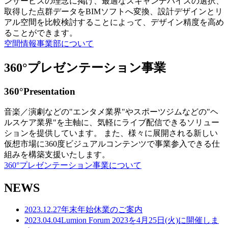
ンサービスの理念に掲げ、最適なスキャンデバイスの選択、
取得した点群データをBIMソフトへ変換、設計デザインとリ
アル空間を比較検討することによって、デザイン精度を高め
ることができます。
空間情報事業部について
360°プレゼンテーション事業
360°Presentation
音楽／演劇などの"エンタメ業界"やスポーツジムなどの"ヘ
ルスケア業界"を主軸に、気軽にライブ配信できるソリュー
ションを提供しています。 また、様々に展開される新しい
仮想市場に360度ビジュアルコンテンツで事業参入できる仕
組みを構築支援いたします。
360°プレゼンテーション事業について
NEWS
2023.12.27
年末年始休業のご案内
2023.04.04
Lumion Forum 2023を4月25日(火)に開催しま