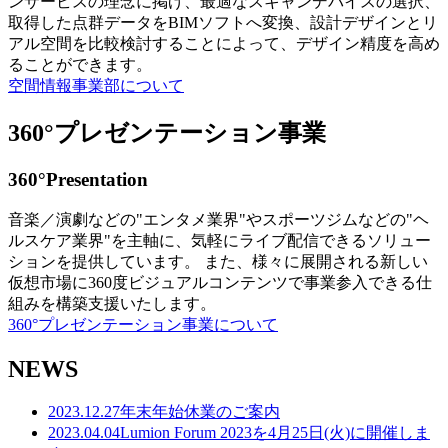
ンサービスの理念に掲げ、最適なスキャンデバイスの選択、
取得した点群データをBIMソフトへ変換、設計デザインとリ
アル空間を比較検討することによって、デザイン精度を高め
ることができます。
空間情報事業部について
360°プレゼンテーション事業
360°Presentation
音楽／演劇などの"エンタメ業界"やスポーツジムなどの"ヘ
ルスケア業界"を主軸に、気軽にライブ配信できるソリュー
ションを提供しています。 また、様々に展開される新しい
仮想市場に360度ビジュアルコンテンツで事業参入できる仕
組みを構築支援いたします。
360°プレゼンテーション事業について
NEWS
2023.12.27
年末年始休業のご案内
2023.04.04
Lumion Forum 2023を4月25日(火)に開催しま