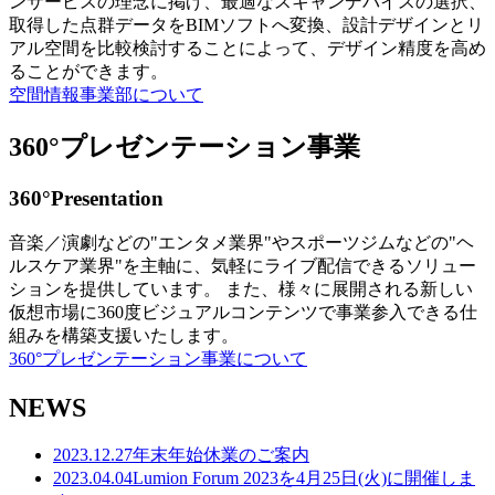
ンサービスの理念に掲げ、最適なスキャンデバイスの選択、
取得した点群データをBIMソフトへ変換、設計デザインとリ
アル空間を比較検討することによって、デザイン精度を高め
ることができます。
空間情報事業部について
360°プレゼンテーション事業
360°Presentation
音楽／演劇などの"エンタメ業界"やスポーツジムなどの"ヘ
ルスケア業界"を主軸に、気軽にライブ配信できるソリュー
ションを提供しています。 また、様々に展開される新しい
仮想市場に360度ビジュアルコンテンツで事業参入できる仕
組みを構築支援いたします。
360°プレゼンテーション事業について
NEWS
2023.12.27
年末年始休業のご案内
2023.04.04
Lumion Forum 2023を4月25日(火)に開催しま