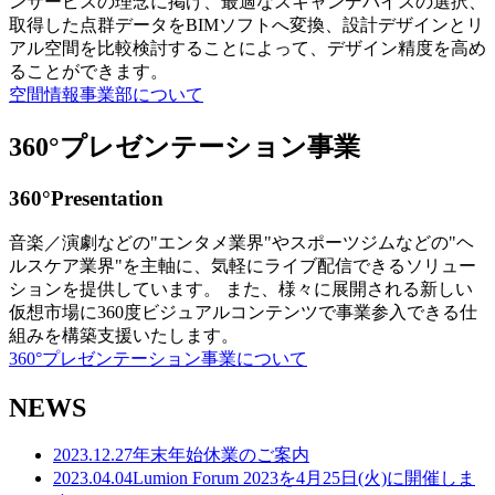
ンサービスの理念に掲げ、最適なスキャンデバイスの選択、
取得した点群データをBIMソフトへ変換、設計デザインとリ
アル空間を比較検討することによって、デザイン精度を高め
ることができます。
空間情報事業部について
360°プレゼンテーション事業
360°Presentation
音楽／演劇などの"エンタメ業界"やスポーツジムなどの"ヘ
ルスケア業界"を主軸に、気軽にライブ配信できるソリュー
ションを提供しています。 また、様々に展開される新しい
仮想市場に360度ビジュアルコンテンツで事業参入できる仕
組みを構築支援いたします。
360°プレゼンテーション事業について
NEWS
2023.12.27
年末年始休業のご案内
2023.04.04
Lumion Forum 2023を4月25日(火)に開催しま