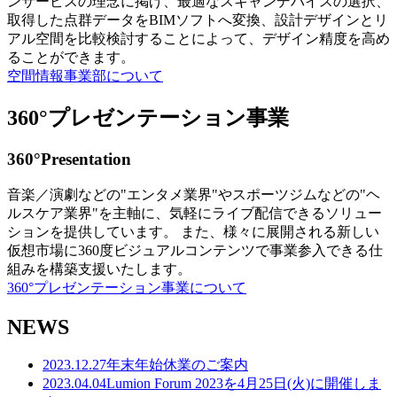
ンサービスの理念に掲げ、最適なスキャンデバイスの選択、
取得した点群データをBIMソフトへ変換、設計デザインとリ
アル空間を比較検討することによって、デザイン精度を高め
ることができます。
空間情報事業部について
360°プレゼンテーション事業
360°Presentation
音楽／演劇などの"エンタメ業界"やスポーツジムなどの"ヘ
ルスケア業界"を主軸に、気軽にライブ配信できるソリュー
ションを提供しています。 また、様々に展開される新しい
仮想市場に360度ビジュアルコンテンツで事業参入できる仕
組みを構築支援いたします。
360°プレゼンテーション事業について
NEWS
2023.12.27
年末年始休業のご案内
2023.04.04
Lumion Forum 2023を4月25日(火)に開催しま