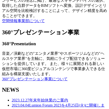
ンサービスの理念に掲げ、最適なスキャンデバイスの選択、
取得した点群データをBIMソフトへ変換、設計デザインとリ
アル空間を比較検討することによって、デザイン精度を高め
ることができます。
空間情報事業部について
360°プレゼンテーション事業
360°Presentation
音楽／演劇などの"エンタメ業界"やスポーツジムなどの"ヘ
ルスケア業界"を主軸に、気軽にライブ配信できるソリュー
ションを提供しています。 また、様々に展開される新しい
仮想市場に360度ビジュアルコンテンツで事業参入できる仕
組みを構築支援いたします。
360°プレゼンテーション事業について
NEWS
2023.12.27
年末年始休業のご案内
2023.04.04
Lumion Forum 2023を4月25日(火)に開催しま