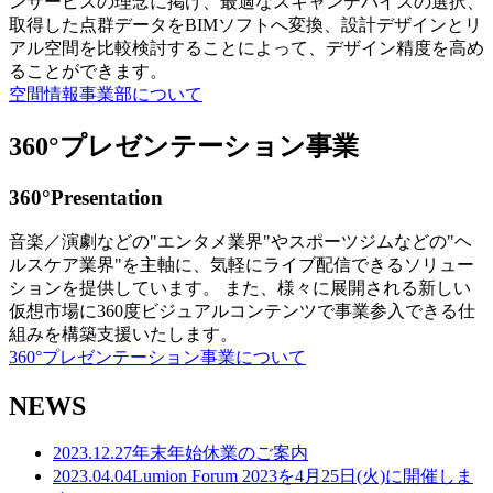
ンサービスの理念に掲げ、最適なスキャンデバイスの選択、
取得した点群データをBIMソフトへ変換、設計デザインとリ
アル空間を比較検討することによって、デザイン精度を高め
ることができます。
空間情報事業部について
360°プレゼンテーション事業
360°Presentation
音楽／演劇などの"エンタメ業界"やスポーツジムなどの"ヘ
ルスケア業界"を主軸に、気軽にライブ配信できるソリュー
ションを提供しています。 また、様々に展開される新しい
仮想市場に360度ビジュアルコンテンツで事業参入できる仕
組みを構築支援いたします。
360°プレゼンテーション事業について
NEWS
2023.12.27
年末年始休業のご案内
2023.04.04
Lumion Forum 2023を4月25日(火)に開催しま