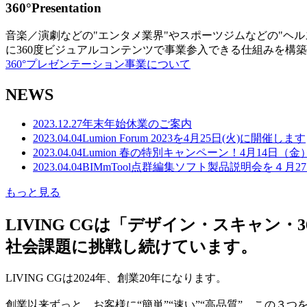
360°Presentation
音楽／演劇などの"エンタメ業界"やスポーツジムなどの"ヘ
に360度ビジュアルコンテンツで事業参入できる仕組みを構
360°プレゼンテーション事業について
NEWS
2023.12.27
年末年始休業のご案内
2023.04.04
Lumion Forum 2023を4月25日(火)に開催します
2023.04.04
Lumion 春の特別キャンペーン！4月14日（
2023.04.04
BIMmTool点群編集ソフト製品説明会を４月2
もっと見る
LIVING CGは「デザイン・スキャ
社会課題に挑戦し続けています。
LIVING CGは2024年、創業20年になります。
創業以来ずっと、お客様に“簡単”“速い”“高品質” この３