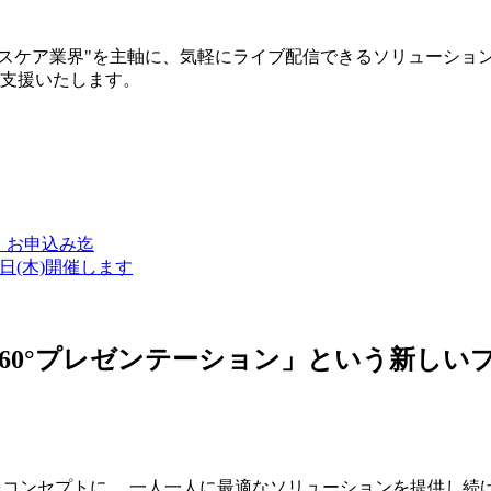
ルスケア業界"を主軸に、気軽にライブ配信できるソリューショ
築支援いたします。
金）お申込み迄
7日(木)開催します
ン・360°プレゼンテーション」という新
つをコンセプトに、 一人一人に最適なソリューションを提供し続