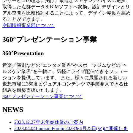
ンサービスの理念に掲げ、最適なスキャンデバイスの選択、
取得した点群データをBIMソフトへ変換、設計デザインとリ
アル空間を比較検討することによって、デザイン精度を高め
ることができます。
空間情報事業部について
360°プレゼンテーション事業
360°Presentation
音楽／演劇などの"エンタメ業界"やスポーツジムなどの"ヘ
ルスケア業界"を主軸に、気軽にライブ配信できるソリュー
ションを提供しています。 また、様々に展開される新しい
仮想市場に360度ビジュアルコンテンツで事業参入できる仕
組みを構築支援いたします。
360°プレゼンテーション事業について
NEWS
2023.12.27
年末年始休業のご案内
2023.04.04
Lumion Forum 2023を4月25日(火)に開催しま