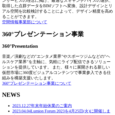
ンサービスの理念に掲げ、最適なスキャンデバイスの選択、
取得した点群データをBIMソフトへ変換、設計デザインとリ
アル空間を比較検討することによって、デザイン精度を高め
ることができます。
空間情報事業部について
360°プレゼンテーション事業
360°Presentation
音楽／演劇などの"エンタメ業界"やスポーツジムなどの"ヘ
ルスケア業界"を主軸に、気軽にライブ配信できるソリュー
ションを提供しています。 また、様々に展開される新しい
仮想市場に360度ビジュアルコンテンツで事業参入できる仕
組みを構築支援いたします。
360°プレゼンテーション事業について
NEWS
2023.12.27
年末年始休業のご案内
2023.04.04
Lumion Forum 2023を4月25日(火)に開催しま