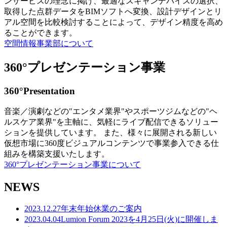
ンサービスの理念に掲げ、最適なスキャンデバイスの選択、
取得した点群データをBIMソフトへ変換、設計デザインとリ
アル空間を比較検討することによって、デザイン精度を高め
ることができます。
空間情報事業部について
360°プレゼンテーション事業
360°Presentation
音楽／演劇などの"エンタメ業界"やスポーツジムなどの"ヘ
ルスケア業界"を主軸に、気軽にライブ配信できるソリュー
ションを提供しています。 また、様々に展開される新しい
仮想市場に360度ビジュアルコンテンツで事業参入できる仕
組みを構築支援いたします。
360°プレゼンテーション事業について
NEWS
2023.12.27
年末年始休業のご案内
2023.04.04
Lumion Forum 2023を4月25日(火)に開催しま