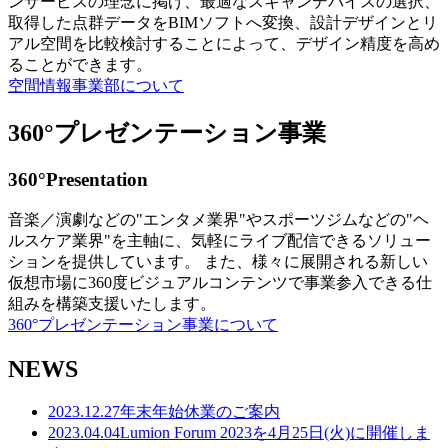
ンサービスの理念に掲げ、最適なスキャンデバイスの選択、
取得した点群データをBIMソフトへ変換、設計デザインとリ
アル空間を比較検討することによって、デザイン精度を高め
ることができます。
空間情報事業部について
360°プレゼンテーション事業
360°Presentation
音楽／演劇などの"エンタメ業界"やスポーツジムなどの"ヘ
ルスケア業界"を主軸に、気軽にライブ配信できるソリュー
ションを提供しています。 また、様々に展開される新しい
仮想市場に360度ビジュアルコンテンツで事業参入できる仕
組みを構築支援いたします。
360°プレゼンテーション事業について
NEWS
2023.12.27
年末年始休業のご案内
2023.04.04
Lumion Forum 2023を4月25日(火)に開催しま