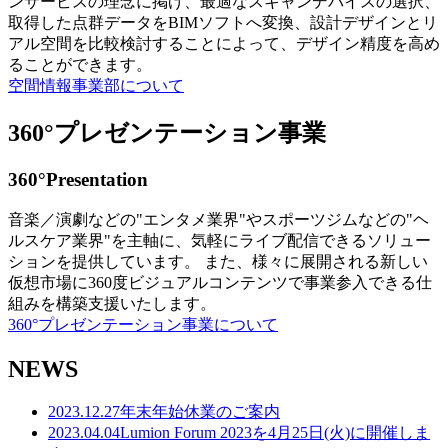
ンサービスの理念に掲げ、最適なスキャンデバイスの選択、
取得した点群データをBIMソフトへ変換、設計デザインとリ
アル空間を比較検討することによって、デザイン精度を高め
ることができます。
空間情報事業部について
360°プレゼンテーション事業
360°Presentation
音楽／演劇などの"エンタメ業界"やスポーツジムなどの"ヘ
ルスケア業界"を主軸に、気軽にライブ配信できるソリュー
ションを提供しています。 また、様々に展開される新しい
仮想市場に360度ビジュアルコンテンツで事業参入できる仕
組みを構築支援いたします。
360°プレゼンテーション事業について
NEWS
2023.12.27
年末年始休業のご案内
2023.04.04
Lumion Forum 2023を4月25日(火)に開催しま