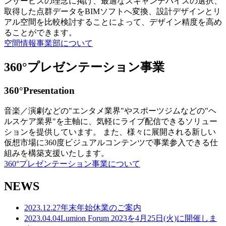
ンサービスの理念に掲げ、最適なスキャンデバイスの選択、
取得した点群データをBIMソフトへ変換、設計デザインとリ
アル空間を比較検討することによって、デザイン精度を高め
ることができます。
空間情報事業部について
360°プレゼンテーション事業
360°Presentation
音楽／演劇などの"エンタメ業界"やスポーツジムなどの"ヘ
ルスケア業界"を主軸に、気軽にライブ配信できるソリュー
ションを提供しています。 また、様々に展開される新しい
仮想市場に360度ビジュアルコンテンツで事業参入できる仕
組みを構築支援いたします。
360°プレゼンテーション事業について
NEWS
2023.12.27
年末年始休業のご案内
2023.04.04
Lumion Forum 2023を4月25日(火)に開催しま