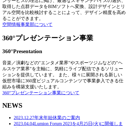
ンサービスの理念に掲げ、最適なスキャンデバイスの選択、
取得した点群データをBIMソフトへ変換、設計デザインとリ
アル空間を比較検討することによって、デザイン精度を高め
ることができます。
空間情報事業部について
360°プレゼンテーション事業
360°Presentation
音楽／演劇などの"エンタメ業界"やスポーツジムなどの"ヘ
ルスケア業界"を主軸に、気軽にライブ配信できるソリュー
ションを提供しています。 また、様々に展開される新しい
仮想市場に360度ビジュアルコンテンツで事業参入できる仕
組みを構築支援いたします。
360°プレゼンテーション事業について
NEWS
2023.12.27
年末年始休業のご案内
2023.04.04
Lumion Forum 2023を4月25日(火)に開催しま