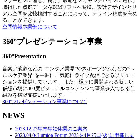
ンサービスの理念に掲げ、最適なスキャンデバイスの選択、
取得した点群データをBIMソフトへ変換、設計デザインとリ
アル空間を比較検討することによって、デザイン精度を高め
ることができます。
空間情報事業部について
360°プレゼンテーション事業
360°Presentation
音楽／演劇などの"エンタメ業界"やスポーツジムなどの"ヘ
ルスケア業界"を主軸に、気軽にライブ配信できるソリュー
ションを提供しています。 また、様々に展開される新しい
仮想市場に360度ビジュアルコンテンツで事業参入できる仕
組みを構築支援いたします。
360°プレゼンテーション事業について
NEWS
2023.12.27
年末年始休業のご案内
2023.04.04
Lumion Forum 2023を4月25日(火)に開催しま